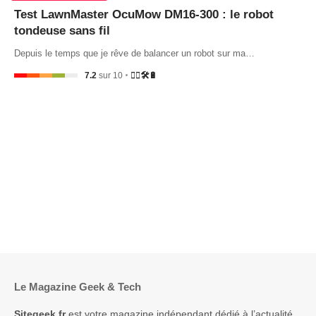
Test LawnMaster OcuMow DM16-300 : le robot
tondeuse sans fil
Depuis le temps que je rêve de balancer un robot sur ma…
7.2
sur 10
🤷‍♂️🛠️🔋
Le Magazine Geek & Tech
Sitegeek.fr
est votre magazine indépendant dédié à l’actualité