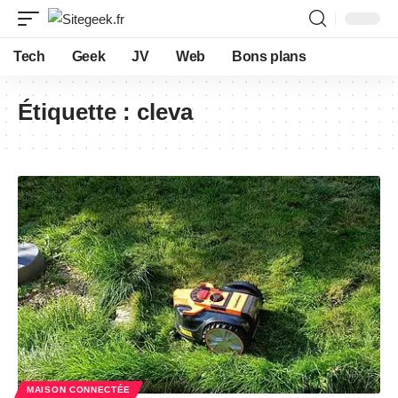
Tech
Geek
JV
Web
Bons plans
Étiquette :
cleva
MAISON CONNECTÉE