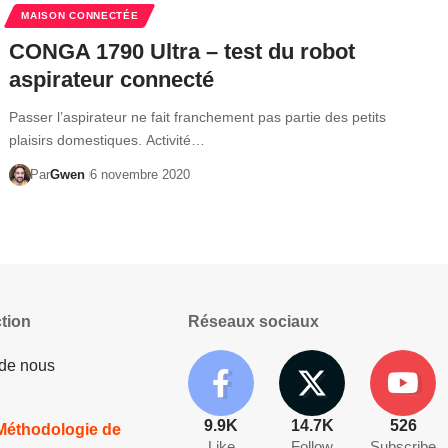
MAISON CONNECTÉE
CONGA 1790 Ultra – test du robot
aspirateur connecté
Passer l’aspirateur ne fait franchement pas partie des petits
plaisirs domestiques. Activité…
Par
Gwen
6 novembre 2020
tion
Réseaux sociaux
 de nous
9.9K
14.7K
526
 Méthodologie de
Like
Follow
Subscribe