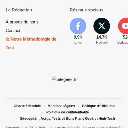
La Rédaction
Réseaux sociaux
À propos de nous
Contact
9.9K
14.7K
52
⚖️ Notre Méthodologie de
Like
Follow
Subsc
Test
Charte éditoriale
Mentions légales
Politique d’affiliation
Politique de confidentialité
Sitegeek.fr : Actus, Tests et Bons Plans Geek et High-Tech
Sitegeek.fr - ® 2013-2026 - Tous droits réservés - Marque et logos déposés