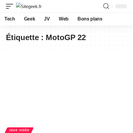
Tech
Geek
JV
Web
Bons plans
Étiquette :
MotoGP 22
JEUX VIDÉO