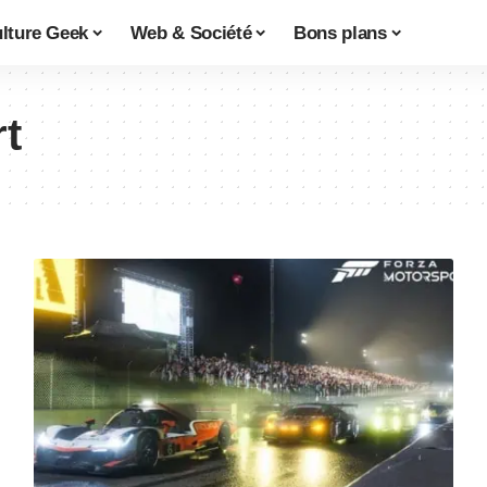
lture Geek
Web & Société
Bons plans
t