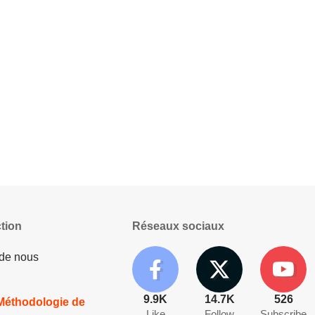
tion
Réseaux sociaux
 de nous
9.9K
14.7K
526
 Méthodologie de
Like
Follow
Subscribe