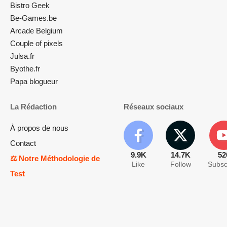
Bistro Geek
Be-Games.be
Arcade Belgium
Couple of pixels
Julsa.fr
Byothe.fr
Papa blogueur
La Rédaction
Réseaux sociaux
À propos de nous
Contact
9.9K
14.7K
52
⚖️ Notre Méthodologie de
Like
Follow
Subsc
Test