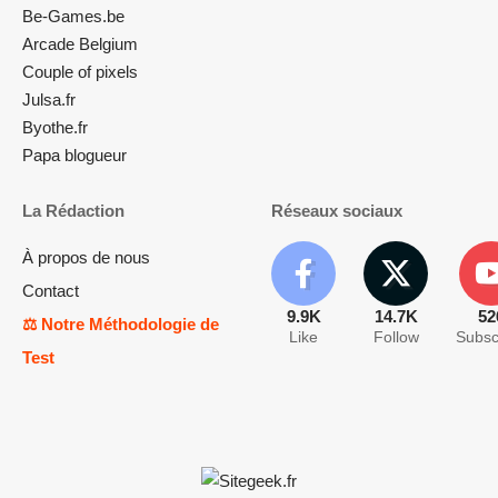
Be-Games.be
Arcade Belgium
Couple of pixels
Julsa.fr
Byothe.fr
Papa blogueur
La Rédaction
Réseaux sociaux
À propos de nous
Contact
9.9K
14.7K
52
⚖️ Notre Méthodologie de
Like
Follow
Subsc
Test