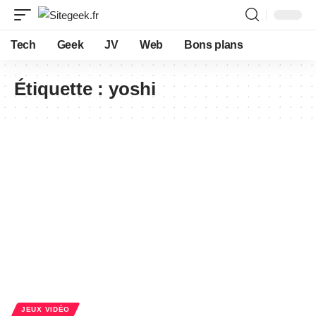
Tech
Geek
JV
Web
Bons plans
Étiquette :
yoshi
JEUX VIDÉO