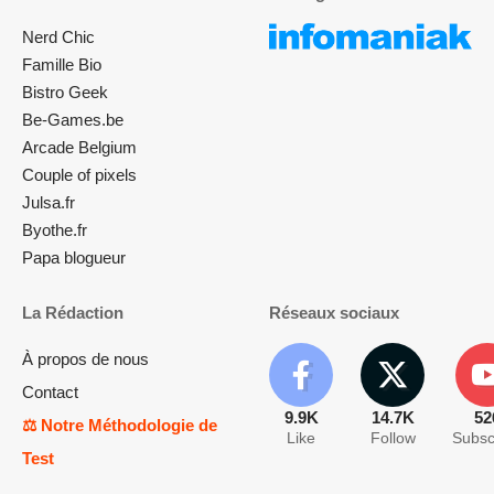
Nerd Chic
Famille Bio
Bistro Geek
Be-Games.be
Arcade Belgium
Couple of pixels
Julsa.fr
Byothe.fr
Papa blogueur
La Rédaction
Réseaux sociaux
À propos de nous
Contact
9.9K
14.7K
52
⚖️ Notre Méthodologie de
Like
Follow
Subsc
Test