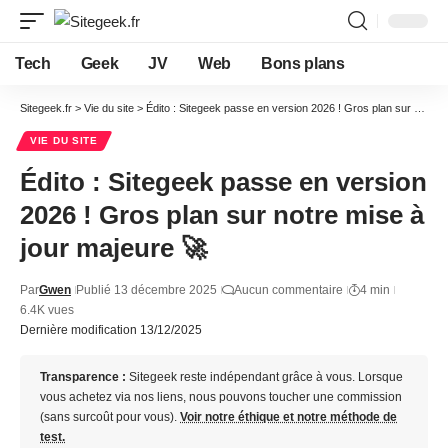
Tech
Geek
JV
Web
Bons plans
Sitegeek.fr
>
Vie du site
>
Édito : Sitegeek passe en version 2026 ! Gros plan sur notre mise à jour majeure 🚀
VIE DU SITE
Édito : Sitegeek passe en version
2026 ! Gros plan sur notre mise à
jour majeure 🚀
Par
Gwen
Publié 13 décembre 2025
Aucun commentaire
4 min
6.4K vues
Dernière modification 13/12/2025
Transparence :
Sitegeek reste indépendant grâce à vous. Lorsque
vous achetez via nos liens, nous pouvons toucher une commission
(sans surcoût pour vous).
Voir notre éthique et notre méthode de
test.