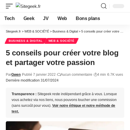
Tech
Geek
JV
Web
Bons plans
Sitegeek.fr
>
WEB & SOCIÉTÉ
>
Business & Digital
>
5 conseils pour créer votre blog et partager votre passion
BUSINESS & DIGITAL
WEB & SOCIÉTÉ
5 conseils pour créer votre blog
et partager votre passion
Par
Gwen
Publié 7 janvier 2022
Aucun commentaire
4 min
6.7K vues
Dernière modification 31/07/2024
Transparence :
Sitegeek reste indépendant grâce à vous. Lorsque
vous achetez via nos liens, nous pouvons toucher une commission
(sans surcoût pour vous).
Voir notre éthique et notre méthode de
test.