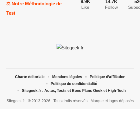
9.9K
14.7K
52
⚖️ Notre Méthodologie de
Like
Follow
Subsc
Test
Charte éditoriale
Mentions légales
Politique d’affiliation
Politique de confidentialité
Sitegeek.fr : Actus, Tests et Bons Plans Geek et High-Tech
Sitegeek.fr - ® 2013-2026 - Tous droits réservés - Marque et logos déposés