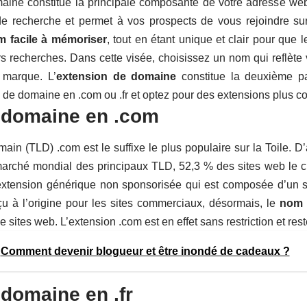
ne constitue la principale composante de votre adresse web. I
de recherche et permet à vos prospects de vous rejoindre sur
m facile à mémoriser
, tout en étant unique et clair pour que 
rs recherches. Dans cette visée, choisissez un nom qui reflète vo
 marque. L’
extension de domaine
constitue la deuxième pa
de domaine en .com ou .fr
et optez pour des extensions plus co
domaine en .com
main (TLD) .com est le suffixe le plus populaire sur la Toile. D
marché mondial des principaux TLD, 52,3 % des sites web le cho
l’extension générique non sponsorisée qui est composée d’un su
 à l’origine pour les sites commerciaux, désormais, le
nom 
e sites web. L’extension .com est en effet sans restriction et rest
Comment devenir blogueur et être inondé de cadeaux ?
domaine en .fr