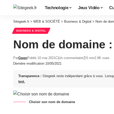
Technologie
Jeux Vidéo
Cu
Sitegeek.fr
>
WEB & SOCIÉTÉ
>
Business & Digital
>
Nom de doma
BUSINESS & DIGITAL
Nom de domaine : 
Par
Gwen
Publié 10 mai 2021
Un commentaire
5 min
2.8K vues
Dernière modification 10/05/2021
Transparence :
Sitegeek reste indépendant grâce à vous. Lorsq
test.
Choisir son nom de domaine