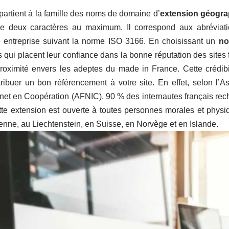
appartient à la famille des noms de domaine d’
extension géogr
e deux caractères au maximum. Il correspond aux abréviati
e entreprise suivant la norme ISO 3166. En choisissant un
no
s qui placent leur confiance dans la bonne réputation des sites f
roximité envers les adeptes du made in France. Cette crédibil
ribuer un bon référencement à votre site. En effet, selon l’A
t en Coopération (AFNIC), 90 % des internautes français reche
te extension est ouverte à toutes personnes morales et physi
nne, au Liechtenstein, en Suisse, en Norvège et en Islande.