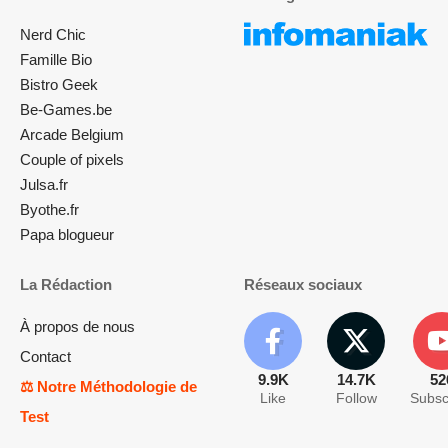
Nerd Chic
Famille Bio
Bistro Geek
Be-Games.be
Arcade Belgium
Couple of pixels
Julsa.fr
Byothe.fr
Papa blogueur
La Rédaction
Réseaux sociaux
À propos de nous
Contact
9.9K
14.7K
52
⚖️ Notre Méthodologie de
Like
Follow
Subsc
Test