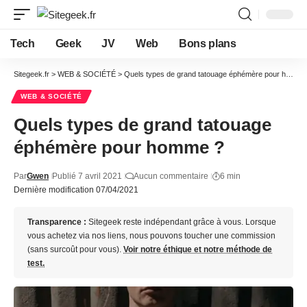
Tech
Geek
JV
Web
Bons plans
Sitegeek.fr
>
WEB & SOCIÉTÉ
>
Quels types de grand tatouage éphémère pour homme ?
WEB & SOCIÉTÉ
Quels types de grand tatouage
éphémère pour homme ?
Par
Gwen
Publié 7 avril 2021
Aucun commentaire
6 min
Dernière modification 07/04/2021
Transparence :
Sitegeek reste indépendant grâce à vous. Lorsque
vous achetez via nos liens, nous pouvons toucher une commission
(sans surcoût pour vous).
Voir notre éthique et notre méthode de
test.