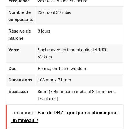
Fréquence
28’800 alternances / heure
Nombre de
237, dont 39 rubis
composants
Réserve de
8 jours
marche
Verre
Saphir avec traitement antireflet 1800
Vickers
Dos
Fermé, en Titane Grade 5
Dimensions
108 mm x 71 mm
Épaisseur
8mm (7,9mm partie métal et 8,1mm avec
les glaces)
Lire aussi :
Fan de DBZ : quel perso choisir pour
un tableau ?