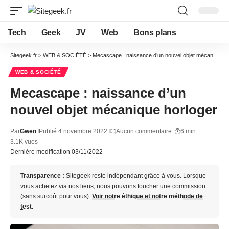
Tech
Geek
JV
Web
Bons plans
Sitegeek.fr
>
WEB & SOCIÉTÉ
>
Mecascape : naissance d’un nouvel objet mécanique horloger
WEB & SOCIÉTÉ
Mecascape : naissance d’un
nouvel objet mécanique horloger
Par
Gwen
Publié 4 novembre 2022
Aucun commentaire
6 min
3.1K vues
Dernière modification 03/11/2022
Transparence :
Sitegeek reste indépendant grâce à vous. Lorsque
vous achetez via nos liens, nous pouvons toucher une commission
(sans surcoût pour vous).
Voir notre éthique et notre méthode de
test.