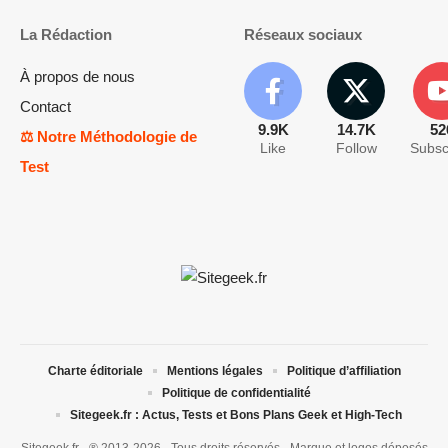
La Rédaction
Réseaux sociaux
À propos de nous
Contact
9.9K
14.7K
52
⚖️ Notre Méthodologie de
Like
Follow
Subsc
Test
Charte éditoriale
Mentions légales
Politique d’affiliation
Politique de confidentialité
Sitegeek.fr : Actus, Tests et Bons Plans Geek et High-Tech
Sitegeek.fr - ® 2013-2026 - Tous droits réservés - Marque et logos déposés