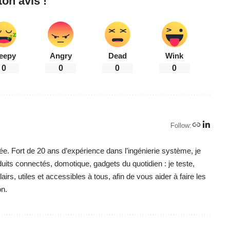
on avis !
eepy
Angry
Dead
Wink
0
0
0
0
Follow:
ée. Fort de 20 ans d’expérience dans l’ingénierie système, je
duits connectés, domotique, gadgets du quotidien : je teste,
irs, utiles et accessibles à tous, afin de vous aider à faire les
on.