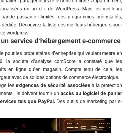
souhaitent partager leurs réflexions en ligne. Apparemment,
tionalisées en un clic de WordPress. Mais les meilleurs
 bande passante illimités, des programmes préinstallés,
 dédiée. Découvrez la liste des meilleurs hébergeurs pour
ite wordpress.
ez un service d’hébergement e-commerce
 pour les propriétaires d’entreprise qui veulent mettre en
16, la société d’analyse comScore a constaté que les
its en ligne qu’en magasin. Compte tenu de cela, les
ergeur avec de solides options de commerce électronique.
arge les
exigences de sécurité associées
à la protection
ements. Ils doivent fournir un
accès au logiciel de panier
ervices tels que PayPal.
Des outils de marketing par e-