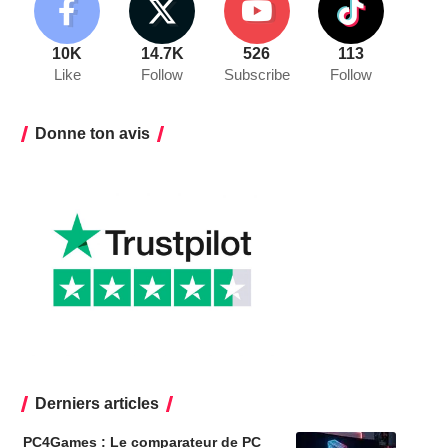
10K
14.7K
526
113
Like
Follow
Subscribe
Follow
Donne ton avis
Derniers articles
PC4Games : Le comparateur de PC