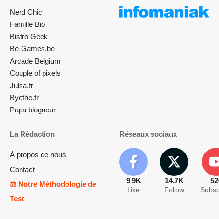
Nerd Chic
Famille Bio
Bistro Geek
Be-Games.be
Arcade Belgium
Couple of pixels
Julsa.fr
Byothe.fr
Papa blogueur
La Rédaction
Réseaux sociaux
À propos de nous
Contact
9.9K
14.7K
52
⚖️ Notre Méthodologie de
Like
Follow
Subsc
Test