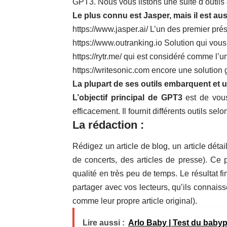
GPT3. Nous vous listons une suite d’outils
Le plus connu est Jasper, mais il est au
https://www.jasper.ai/ L’un des premier pré
https://www.outranking.io Solution qui vous 
https://rytr.me/ qui est considéré comme l’u
https://writesonic.com encore une solution g
La plupart de ses outils embarquent et u
L’objectif principal de GPT3
est de vous
efficacement. Il fournit différents outils se
La rédaction :
Rédigez un article de blog, un article détai
de concerts, des articles de presse). Ce
qualité en très peu de temps. Le résultat f
partager avec vos lecteurs, qu’ils connaiss
comme leur propre article original).
Lire aussi :
Arlo Baby | Test du babyph