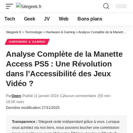
Tech
Geek
JV
Web
Bons plans
Sitegeek.fr
>
Technologie
>
Hardware & Gaming
>
Analyse Complète de la Manette Access PS5 : Une Révolution dans l’Accessibilité des Jeux Vidéo ?
HARDWARE & GAMING
Analyse Complète de la Manette
Access PS5 : Une Révolution
dans l’Accessibilité des Jeux
Vidéo ?
Par
Gwen
Publié 11 janvier 2024
Aucun commentaire
5 min
19.5K vues
Dernière modification 27/11/2025
Transparence :
Sitegeek reste indépendant grâce à vous. Lorsque
vous achetez via nos liens, nous pouvons toucher une commission