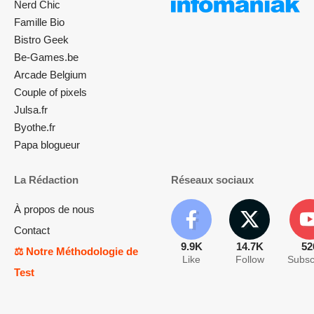
Nerd Chic
Famille Bio
Bistro Geek
Be-Games.be
Arcade Belgium
Couple of pixels
Julsa.fr
Byothe.fr
Papa blogueur
La Rédaction
Réseaux sociaux
À propos de nous
Contact
9.9K
14.7K
52
⚖️ Notre Méthodologie de
Like
Follow
Subsc
Test