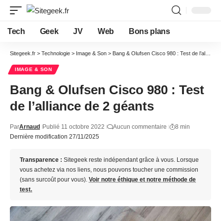
Tech
Geek
JV
Web
Bons plans
Sitegeek.fr
>
Technologie
>
Image & Son
>
Bang & Olufsen Cisco 980 : Test de l’alliance de 2 géants
IMAGE & SON
Bang & Olufsen Cisco 980 : Test
de l’alliance de 2 géants
Par
Arnaud
Publié 11 octobre 2022
Aucun commentaire
8 min
Dernière modification 27/11/2025
Transparence :
Sitegeek reste indépendant grâce à vous. Lorsque
vous achetez via nos liens, nous pouvons toucher une commission
(sans surcoût pour vous).
Voir notre éthique et notre méthode de
test.