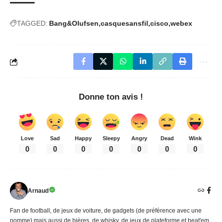
TAGGED:
Bang&Olufsen
casquesansfil
cisco
webex
Donne ton avis !
Love
Sad
Happy
Sleepy
Angry
Dead
Wink
0
0
0
0
0
0
0
Arnaud
Fan de football, de jeux de voiture, de gadgets (de préférence avec une
pomme) mais aussi de bières, de whisky, de jeux de plateforme et beat'em