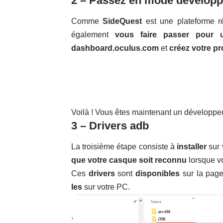
2 – Passez en mode dévelop
Comme
SideQuest
est une plateforme r
également
vous faire passer pour u
dashboard.oculus.com
et
créez votre pr
Voilà ! Vous êtes maintenant un développe
3 – Drivers adb
La troisième étape consiste à
installer
sur 
que votre casque soit reconnu
lorsque v
Ces
drivers
sont
disponibles
sur
la pag
les
sur votre PC.