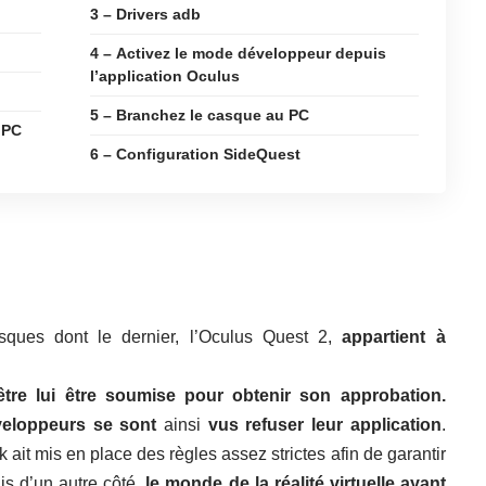
3 – Drivers adb
4 – Activez le mode développeur depuis
l’application Oculus
5 – Branchez le casque au PC
 PC
6 – Configuration SideQuest
asques dont le dernier, l’Oculus Quest 2,
appartient à
être lui être soumise pour obtenir son approbation.
veloppeurs se sont
ainsi
vus refuser leur application
.
it mis en place des règles assez strictes afin de garantir
is d’un autre côté,
le monde de la réalité virtuelle ayant