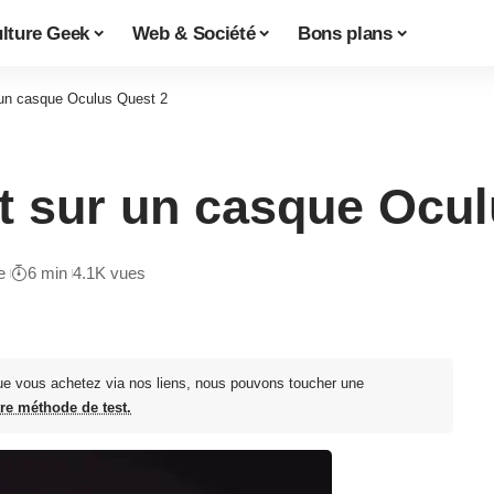
lture Geek
Web & Société
Bons plans
 un casque Oculus Quest 2
st sur un casque Ocu
e
6 min
4.1K vues
ue vous achetez via nos liens, nous pouvons toucher une
tre méthode de test.