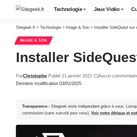
Technologie
Jeux Vidéo
Cu
Sitegeek.fr
>
Technologie
>
Image & Son
>
Installer SideQuest sur
IMAGE & SON
Installer SideQue
Par
Christophe
Publié 21 janvier 2021
Aucun commentair
Dernière modification 03/01/2025
Transparence :
Sitegeek reste indépendant grâce à vous. Lorsq
commission (sans surcoût pour vous).
Voir notre éthique et no