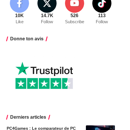
10K
14.7K
526
113
Like
Follow
Subscribe
Follow
Donne ton avis
Derniers articles
PC4Games : Le comparateur de PC