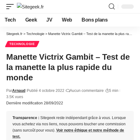
Tech
Geek
JV
Web
Bons plans
Sitegeek.fr
>
Technologie
>
Manette Victrix Gambit – Test de la manette la plus rapide du monde
TECHNOLOGIE
Manette Victrix Gambit – Test de
la manette la plus rapide du
monde
Par
Arnaud
Publié 4 octobre 2022
Aucun commentaire
5 min
3.5K vues
Dernière modification 28/09/2022
Transparence :
Sitegeek reste indépendant grâce à vous. Lorsque
vous achetez via nos liens, nous pouvons toucher une commission
(sans surcoût pour vous).
Voir notre éthique et notre méthode de
test.