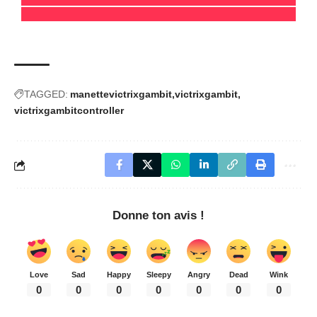
TAGGED:
manettevictrixgambit
victrixgambit
victrixgambitcontroller
Donne ton avis !
Love
Sad
Happy
Sleepy
Angry
Dead
Wink
0
0
0
0
0
0
0