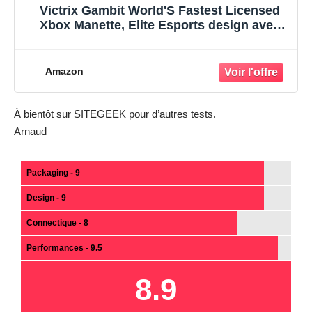
Victrix Gambit World'S Fastest Licensed
Xbox Manette, Elite Esports design avec
Swappable Pro Thumbsticks, Custom
Paddles, Swappable Blanc / Violet
Faceplate pour Xbox One, Series X/S, Pc
Amazon
À bientôt sur SITEGEEK pour d’autres tests.
Arnaud
Packaging - 9
Design - 9
Connectique - 8
Performances - 9.5
8.9