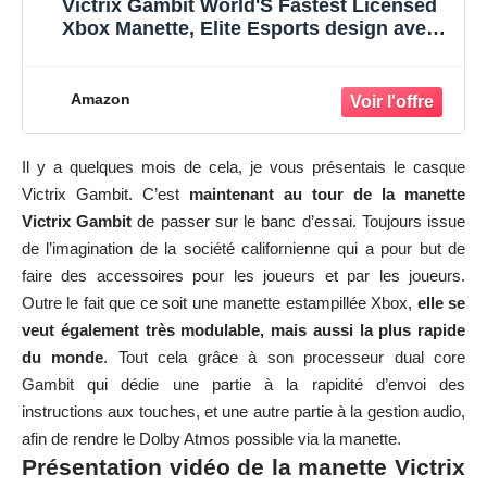
Victrix Gambit World'S Fastest Licensed
Xbox Manette, Elite Esports design avec
Swappable Pro Thumbsticks, Custom
Paddles, Swappable Blanc / Violet
Faceplate pour Xbox One, Series X/S, Pc
Amazon
Il y a quelques mois de cela, je vous présentais le
casque
Victrix Gambit
. C’est
maintenant au tour de la manette
Victrix Gambit
de passer sur le banc d’essai. Toujours issue
de l’imagination de la société californienne qui a pour but de
faire des accessoires pour les joueurs et par les joueurs.
Outre le fait que ce soit une manette estampillée Xbox,
elle se
veut également très modulable, mais aussi la plus rapide
du monde
. Tout cela grâce à son processeur dual core
Gambit qui dédie une partie à la rapidité d’envoi des
instructions aux touches, et une autre partie à la gestion audio,
afin de rendre le Dolby Atmos possible via la manette.
Présentation vidéo de la manette Victrix