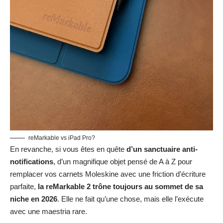
reMarkable vs iPad Pro?
En revanche, si vous êtes en quête
d’un sanctuaire anti-
notifications
, d’un magnifique objet pensé de A à Z pour
remplacer vos carnets Moleskine avec une friction d’écriture
parfaite,
la reMarkable 2 trône toujours au sommet de sa
niche en 2026
. Elle ne fait qu’une chose, mais elle l’exécute
avec une maestria rare.
Vérifier le prix de la reMarkable 2 sur
Amazon
FAQ : Tout savoir sur la reMarkable 2
Peut-on lire dans le noir avec la reMarkable 2 ?
Non. La dalle E-ink CANVAS de la tablette ne dispose d’aucun