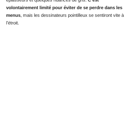
La vraie prouesse logicielle de la reMarkable 2, c’est
son
moteur de reconnaissance de caractères (OCR)
. Le
système digère vos pires pattes de mouche et les transforme
en texte dactylographié propre, prêt à être envoyé par mail.
Précision :
cette magie nécessite une connexion WiFi
active
, le traitement se faisant sur leurs serveurs, pas en
local.