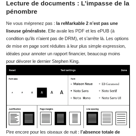
Pire encore pour les oiseaux de nuit :
l’absence totale de
rétroéclairage rend la tablette aveugle dans le noir
. Il vous
faudra une lampe d’appoint, comme à la grande époque des
Game Boy. C’est dommage, car sa dalle de 10,3 pouces est
absolument parfaite pour lire des mangas en plein soleil sans
s’abîmer la vue.
Lire aussi :
Ces montres de luxe qui valent plus
qu'une voiture de sport : 5 innovations qui vont
transformer l'horlogerie en 2024