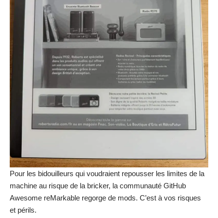
Pour les bidouilleurs qui voudraient repousser les limites de la
machine au risque de la bricker, la communauté
GitHub
Awesome reMarkable
regorge de mods. C’est à vos risques
et périls.
L’abonnement “Connect” : La pilule qui
passe mal
Impossible de tester cet appareil sans évoquer son modèle
économique fâcheux. Vous achetez la tablette au prix fort,
vous raquez pour le stylet indispensable… et on vous
demande ensuite de
passer à la caisse tous les mois pour
débloquer le potentiel logiciel de la machine
.