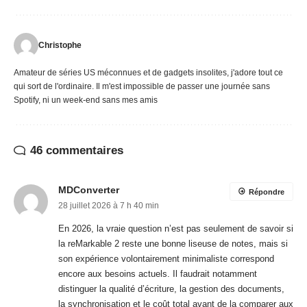
MDConverter
Répondre
28 juillet 2026 à 7 h 40 min
En 2026, la vraie question n’est pas seulement de savoir si
la reMarkable 2 reste une bonne liseuse de notes, mais si
son expérience volontairement minimaliste correspond
encore aux besoins actuels. Il faudrait notamment
distinguer la qualité d’écriture, la gestion des documents,
la synchronisation et le coût total avant de la comparer aux
tablettes plus polyvalentes. La
transparence
sur les liens
affiliés est également utile, à condition que les limites du
produit et les alternatives soient évaluées avec les mêmes
critères. Cette grille aide davantage qu’un simple verdict
général.
Anciens commentaires
1
2
3
4