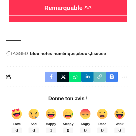
Donne ton avis !
Love
Sad
Happy
Sleepy
Angry
Dead
Wink
0
0
1
0
0
0
0
Christophe
Amateur de séries US méconnues et de gadgets insolites, j'adore tout ce
qui sort de l'ordinaire. Il m'est impossible de passer une journée sans
Spotify, ni un week-end sans mes amis
46 commentaires