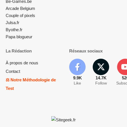
Be-Games.be
Arcade Belgium
Couple of pixels
Julsa.fr
Byothe.fr
Papa blogueur
La Rédaction
Réseaux sociaux
À propos de nous
Contact
9.9K
14.7K
52
⚖️ Notre Méthodologie de
Like
Follow
Subsc
Test