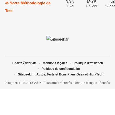
9.9K
14.7K
52
⚖️ Notre Méthodologie de
Like
Follow
Subsc
Test
Charte éditoriale
Mentions légales
Politique d’affiliation
Politique de confidentialité
Sitegeek.fr : Actus, Tests et Bons Plans Geek et High-Tech
Sitegeek.fr - ® 2013-2026 - Tous droits réservés - Marque et logos déposés