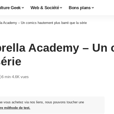
lture Geek
Web & Société
Bons plans
lla Academy – Un comics hautement plus barré que la série
brella Academy – Un
série
6 min
4.6K vues
ue vous achetez via nos liens, nous pouvons toucher une
tre méthode de test.