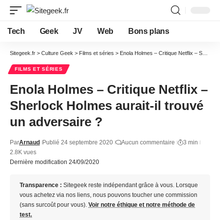
Tech
Geek
JV
Web
Bons plans
Sitegeek.fr
>
Culture Geek
>
Films et séries
>
Enola Holmes – Critique Netflix – Sherlock Holmes aurait-il trouvé un adversaire ?
FILMS ET SÉRIES
Enola Holmes – Critique Netflix –
Sherlock Holmes aurait-il trouvé
un adversaire ?
Par
Arnaud
Publié 24 septembre 2020
Aucun commentaire
3 min
2.8K vues
Dernière modification 24/09/2020
Transparence :
Sitegeek reste indépendant grâce à vous. Lorsque
vous achetez via nos liens, nous pouvons toucher une commission
(sans surcoût pour vous).
Voir notre éthique et notre méthode de
test.