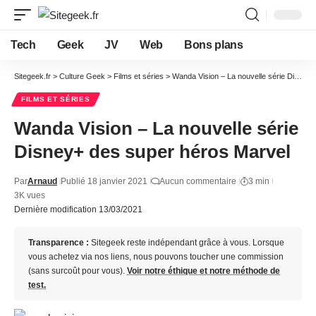
Tech
Geek
JV
Web
Bons plans
Sitegeek.fr
>
Culture Geek
>
Films et séries
>
Wanda Vision – La nouvelle série Disney+ des super héros Marvel
FILMS ET SÉRIES
Wanda Vision – La nouvelle série
Disney+ des super héros Marvel
Par
Arnaud
Publié 18 janvier 2021
Aucun commentaire
3 min
3K vues
Dernière modification 13/03/2021
Transparence :
Sitegeek reste indépendant grâce à vous. Lorsque
vous achetez via nos liens, nous pouvons toucher une commission
(sans surcoût pour vous).
Voir notre éthique et notre méthode de
test.