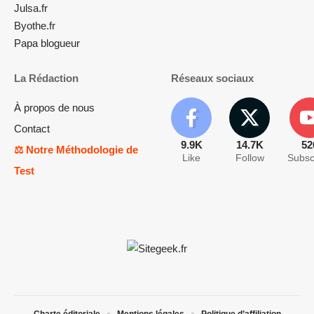
Julsa.fr
Byothe.fr
Papa blogueur
La Rédaction
Réseaux sociaux
À propos de nous
Contact
9.9K
14.7K
52
⚖️ Notre Méthodologie de
Like
Follow
Subsc
Test
Charte éditoriale
Mentions légales
Politique d’affiliation