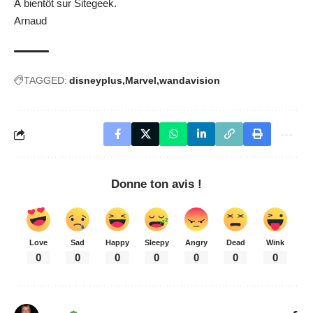
À bientôt sur Sitegeek.
Arnaud
TAGGED:
disneyplus
Marvel
wandavision
Donne ton avis !
Love
Sad
Happy
Sleepy
Angry
Dead
Wink
0
0
0
0
0
0
0