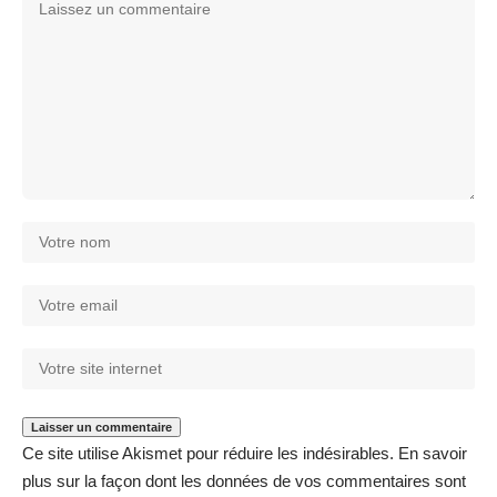
Ce site utilise Akismet pour réduire les indésirables.
En savoir
plus sur la façon dont les données de vos commentaires sont