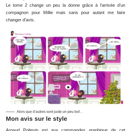
Le tome 2 change un peu la donne grâce à l’arrivée d’un
compagnon pour Millie mais sans pour autant me faire
changer d’avis.
Alors que d’autres sont juste un peu bof…
Mon avis sur le style
Arnaud Poitevin est aux commandes graphique de cet