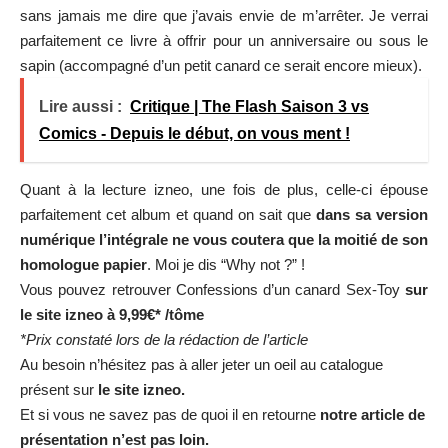
sans jamais me dire que j’avais envie de m’arrêter. Je verrai
parfaitement ce livre à offrir pour un anniversaire ou sous le
sapin (accompagné d’un petit canard ce serait encore mieux).
Lire aussi :
Critique | The Flash Saison 3 vs
Comics - Depuis le début, on vous ment !
Quant à la lecture izneo, une fois de plus, celle-ci épouse
parfaitement cet album et quand on sait que
dans sa version
numérique l’intégrale ne vous coutera que la moitié de son
homologue papier
. Moi je dis “Why not ?” !
Vous pouvez retrouver Confessions d’un canard Sex-Toy
sur
le site izneo à 9,99€* /tôme
*Prix constaté lors de la rédaction de l’article
Au besoin n’hésitez pas à aller jeter un oeil au catalogue
présent sur
le site izneo.
Et si vous ne savez pas de quoi il en retourne
notre article de
présentation n’est pas loin.