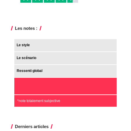
Les notes :
Le style
Le scénario
Ressenti global
*note totalement subjective
Derniers articles