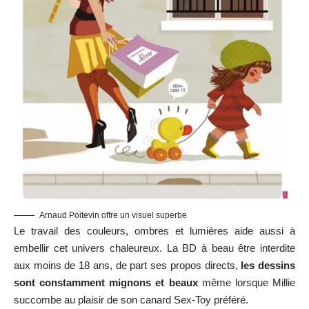
Arnaud Poitevin offre un visuel superbe
Le travail des couleurs, ombres et lumières aide aussi à
embellir cet univers chaleureux. La BD à beau être interdite
aux moins de 18 ans, de part ses propos directs,
les dessins
sont constamment mignons et beaux
même lorsque Millie
succombe au plaisir de son canard Sex-Toy préféré.