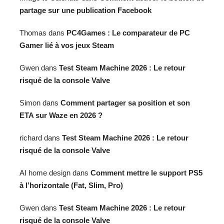
partage sur une publication Facebook
Thomas
dans
PC4Games : Le comparateur de PC
Gamer lié à vos jeux Steam
Gwen
dans
Test Steam Machine 2026 : Le retour
risqué de la console Valve
Simon
dans
Comment partager sa position et son
ETA sur Waze en 2026 ?
richard
dans
Test Steam Machine 2026 : Le retour
risqué de la console Valve
AI home design
dans
Comment mettre le support PS5
à l’horizontale (Fat, Slim, Pro)
Gwen
dans
Test Steam Machine 2026 : Le retour
risqué de la console Valve