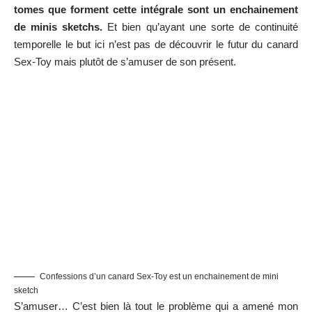
tomes que forment cette intégrale sont un enchainement
de minis sketchs.
Et bien qu’ayant une sorte de continuité
temporelle le but ici n’est pas de découvrir le futur du canard
Sex-Toy mais plutôt de s’amuser de son présent.
Confessions d’un canard Sex-Toy est un enchainement de mini
sketch
S’amuser… C’est bien là tout le problème qui a amené mon