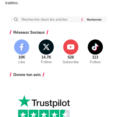
traitées
.
Réseaux Sociaux
10K
14.7K
526
113
Like
Follow
Subscribe
Follow
Donne ton avis