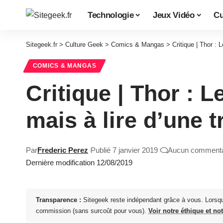
Technologie
Jeux Vidéo
Cu
Sitegeek.fr
>
Culture Geek
>
Comics & Mangas
>
Critique | Thor :
COMICS & MANGAS
Critique | Thor :
mais à lire d’une t
Par
Frederic Perez
Publié 7 janvier 2019
Aucun commenta
Dernière modification 12/08/2019
Transparence :
Sitegeek reste indépendant grâce à vous. Lorsq
commission (sans surcoût pour vous).
Voir notre éthique et no