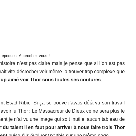
s époques. Accrochez-vous !
istoire n’est pas claire mais je pense que si l’on est pas
ait vite décrocher voir même la trouver trop complexe que
oup aimé voir Thor sous toutes ses coutures.
t Esad Ribic. Si ça se trouve j’avais déjà vu son travail
avoir lu Thor : Le Massacreur de Dieux ce ne sera plus le
nt je n’ai vu une image qui soit inutile, aucun tableau de
Et
du talent il en faut pour arriver à nous faire trois Thor
ment
puisqu’ils évoluent parfois sur une même page.