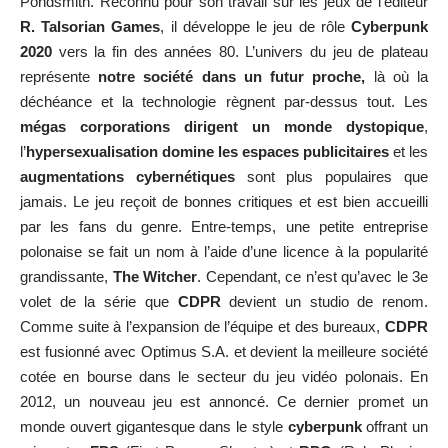
Pondsmith. Reconnu pour son travail sur les jeux de l’éditeur
R. Talsorian Games
, il développe le jeu de rôle
Cyberpunk
2020
vers la fin des années 80. L’univers du jeu de plateau
représente
notre société dans un futur proche,
là où la
déchéance et la technologie règnent par-dessus tout. Les
mégas corporations dirigent un monde dystopique
,
l’
hypersexualisation domine les espaces publicitaires
et les
augmentations cybernétiques
sont plus populaires que
jamais. Le jeu reçoit de bonnes critiques et est bien accueilli
par les fans du genre. Entre-temps, une petite entreprise
polonaise se fait un nom à l’aide d’une licence à la popularité
grandissante,
The Witcher
. Cependant, ce n’est qu’avec le 3e
volet de la série que
CDPR
devient un studio de renom.
Comme suite à l’expansion de l’équipe et des bureaux,
CDPR
est fusionné avec Optimus S.A. et devient la meilleure société
cotée en bourse dans le secteur du jeu vidéo polonais. En
2012, un nouveau jeu est annoncé. Ce dernier promet un
monde ouvert gigantesque dans le style
cyberpunk
offrant un