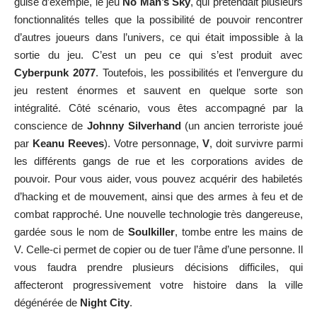
guise d’exemple, le jeu
No Man’s Sky
, qui prétendait plusieurs
fonctionnalités telles que la possibilité de pouvoir rencontrer
d’autres joueurs dans l’univers, ce qui était impossible à la
sortie du jeu. C’est un peu ce qui s’est produit avec
Cyberpunk 2077
. Toutefois, les possibilités et l’envergure du
jeu restent énormes et sauvent en quelque sorte son
intégralité. Côté scénario, vous êtes accompagné par la
conscience de
Johnny Silverhand
(un ancien terroriste joué
par
Keanu Reeves
). Votre personnage,
V
, doit survivre parmi
les différents gangs de rue et les corporations avides de
pouvoir. Pour vous aider, vous pouvez acquérir des habiletés
d’hacking et de mouvement, ainsi que des armes à feu et de
combat rapproché. Une nouvelle technologie très dangereuse,
gardée sous le nom de
Soulkiller
, tombe entre les mains de
V. Celle-ci permet de copier ou de tuer l’âme d’une personne. Il
vous faudra prendre plusieurs décisions difficiles, qui
affecteront progressivement votre histoire dans la ville
dégénérée de
Night City
.