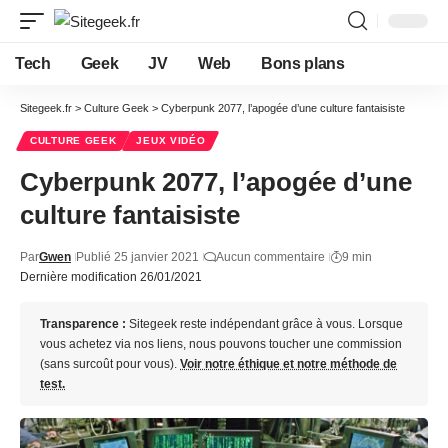
Tech
Geek
JV
Web
Bons plans
Sitegeek.fr
>
Culture Geek
>
Cyberpunk 2077, l’apogée d’une culture fantaisiste
CULTURE GEEK
JEUX VIDÉO
Cyberpunk 2077, l’apogée d’une
culture fantaisiste
Par
Gwen
Publié 25 janvier 2021
Aucun commentaire
9 min
Dernière modification 26/01/2021
Transparence :
Sitegeek reste indépendant grâce à vous. Lorsque
vous achetez via nos liens, nous pouvons toucher une commission
(sans surcoût pour vous).
Voir notre éthique et notre méthode de
test.