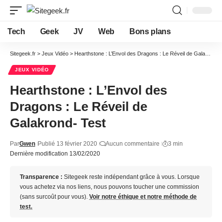
Tech
Geek
JV
Web
Bons plans
Sitegeek.fr
>
Jeux Vidéo
>
Hearthstone : L’Envol des Dragons : Le Réveil de Galakrond- Test
JEUX VIDÉO
Hearthstone : L’Envol des
Dragons : Le Réveil de
Galakrond- Test
Par
Gwen
Publié 13 février 2020
Aucun commentaire
3 min
Dernière modification 13/02/2020
Transparence :
Sitegeek reste indépendant grâce à vous. Lorsque
vous achetez via nos liens, nous pouvons toucher une commission
(sans surcoût pour vous).
Voir notre éthique et notre méthode de
test.