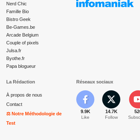
Nerd Chic
Famille Bio
Bistro Geek
Be-Games.be
Arcade Belgium
Couple of pixels
Julsa.fr
Byothe.fr
Papa blogueur
La Rédaction
Réseaux sociaux
À propos de nous
Contact
9.9K
14.7K
52
⚖️ Notre Méthodologie de
Like
Follow
Subsc
Test