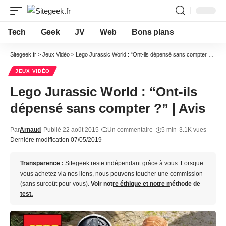
Tech
Geek
JV
Web
Bons plans
Sitegeek.fr
>
Jeux Vidéo
>
Lego Jurassic World : “Ont-ils dépensé sans compter ?” | Avis
JEUX VIDÉO
Lego Jurassic World : “Ont-ils
dépensé sans compter ?” | Avis
Par
Arnaud
Publié 22 août 2015
Un commentaire
5 min
3.1K vues
Dernière modification 07/05/2019
Transparence :
Sitegeek reste indépendant grâce à vous. Lorsque
vous achetez via nos liens, nous pouvons toucher une commission
(sans surcoût pour vous).
Voir notre éthique et notre méthode de
test.