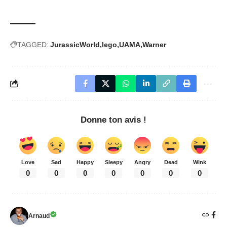
TAGGED:
JurassicWorld
lego
UAMA
Warner
Donne ton avis !
Love
Sad
Happy
Sleepy
Angry
Dead
Wink
0
0
0
0
0
0
0
Arnaud