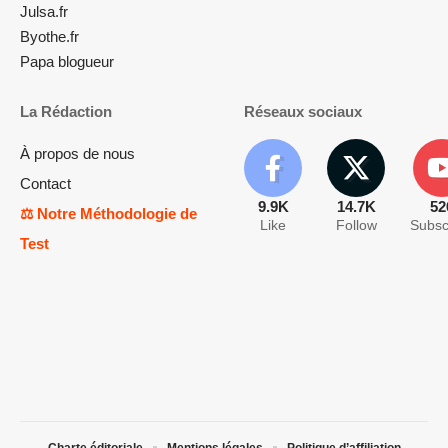
Julsa.fr
Byothe.fr
Papa blogueur
La Rédaction
Réseaux sociaux
À propos de nous
Contact
9.9K
14.7K
52
⚖️ Notre Méthodologie de
Like
Follow
Subsc
Test