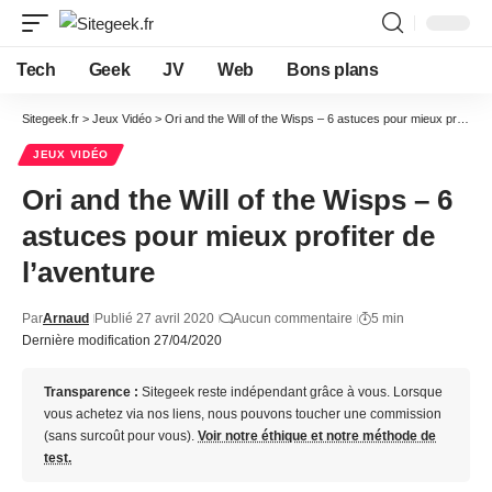
Tech
Geek
JV
Web
Bons plans
Sitegeek.fr
>
Jeux Vidéo
>
Ori and the Will of the Wisps – 6 astuces pour mieux profiter de l’aventure
JEUX VIDÉO
Ori and the Will of the Wisps – 6
astuces pour mieux profiter de
l’aventure
Par
Arnaud
Publié 27 avril 2020
Aucun commentaire
5 min
Dernière modification 27/04/2020
Transparence :
Sitegeek reste indépendant grâce à vous. Lorsque
vous achetez via nos liens, nous pouvons toucher une commission
(sans surcoût pour vous).
Voir notre éthique et notre méthode de
test.