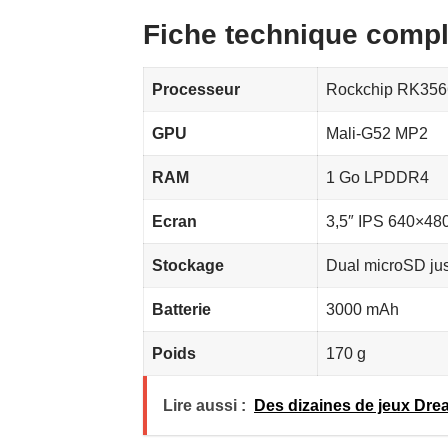
Fiche technique compl
Processeur
Rockchip RK3566
GPU
Mali-G52 MP2
RAM
1 Go LPDDR4
Ecran
3,5″ IPS 640×480
Stockage
Dual microSD ju
Batterie
3000 mAh
Poids
170 g
Lire aussi :
Des dizaines de jeux Drea