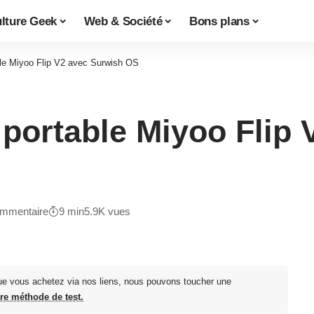
lture Geek
Web & Société
Bons plans
ble Miyoo Flip V2 avec Surwish OS
 portable Miyoo Flip
mmentaire
9 min
5.9K vues
ue vous achetez via nos liens, nous pouvons toucher une
tre méthode de test.