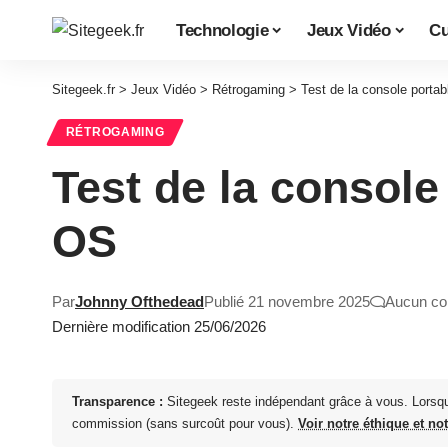
Technologie
Jeux Vidéo
Cu
Sitegeek.fr
>
Jeux Vidéo
>
Rétrogaming
>
Test de la console porta
RÉTROGAMING
Test de la console
OS
Par
Johnny Ofthedead
Publié 21 novembre 2025
Aucun co
Dernière modification 25/06/2026
Transparence :
Sitegeek reste indépendant grâce à vous. Lorsq
commission (sans surcoût pour vous).
Voir notre éthique et no