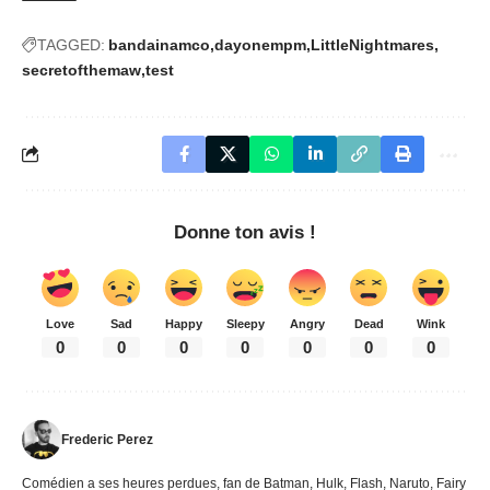
TAGGED:
bandainamco
dayonempm
LittleNightmares
secretofthemaw
test
Donne ton avis !
Love
Sad
Happy
Sleepy
Angry
Dead
Wink
0
0
0
0
0
0
0
Frederic Perez
Comédien a ses heures perdues, fan de Batman, Hulk, Flash, Naruto, Fairy