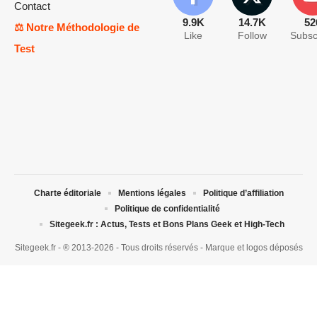
Contact
9.9K
14.7K
52
⚖️ Notre Méthodologie de
Like
Follow
Subsc
Test
Charte éditoriale
Mentions légales
Politique d’affiliation
Politique de confidentialité
Sitegeek.fr : Actus, Tests et Bons Plans Geek et High-Tech
Sitegeek.fr - ® 2013-2026 - Tous droits réservés - Marque et logos déposés