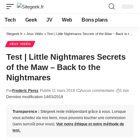
Tech
Geek
JV
Web
Bons plans
Sitegeek.fr
>
Jeux Vidéo
>
Test | Little Nightmares Secrets of the Maw – Back to the Nightmares
JEUX VIDÉO
Test | Little Nightmares Secrets
of the Maw – Back to the
Nightmares
Par
Frederic Perez
Publié 11 mars 2018
Aucun commentaire
5 min
Dernière modification 14/03/2018
Transparence :
Sitegeek reste indépendant grâce à vous. Lorsque
vous achetez via nos liens, nous pouvons toucher une commission
(sans surcoût pour vous).
Voir notre éthique et notre méthode de
test.