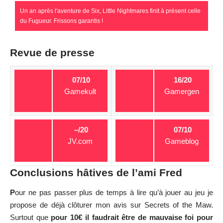
Un an après l'aventure de Six, Little Nightmares finit à présent celle
du Fugueur. Frissons garantis !
Revue de presse
07/10
16/20
Gamekult
Gamergen
–/20
07/10
JV.com
Gameblog
Conclusions hâtives de l’ami Fred
P
our ne pas passer plus de temps à lire qu’à jouer au jeu je
propose de déjà clôturer mon avis sur Secrets of the Maw.
Surtout que
pour 10€ il faudrait être de mauvaise foi pour