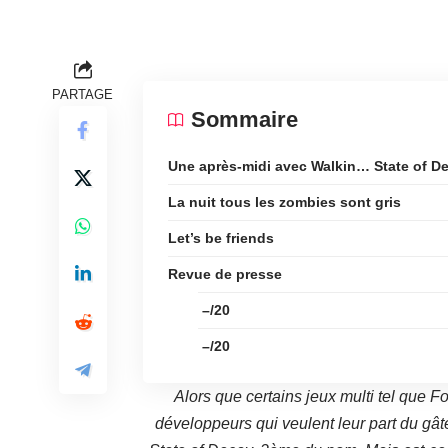
PARTAGE
Sommaire
Une après-midi avec Walkin… State of D
La nuit tous les zombies sont gris
Let’s be friends
Revue de presse
–/20
–/20
Alors que certains jeux multi tel que F
développeurs qui veulent leur part du gâte