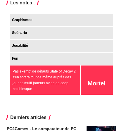
Les notes :
Graphismes
Scénario
Jouabilité
Fun
Pas exempt de défauts State of Decay 2
s'en sortira tout de même auprès des
Mortel
jeunes multi-joueurs avide de coop
zombiesque
Derniers articles
PC4Games : Le comparateur de PC