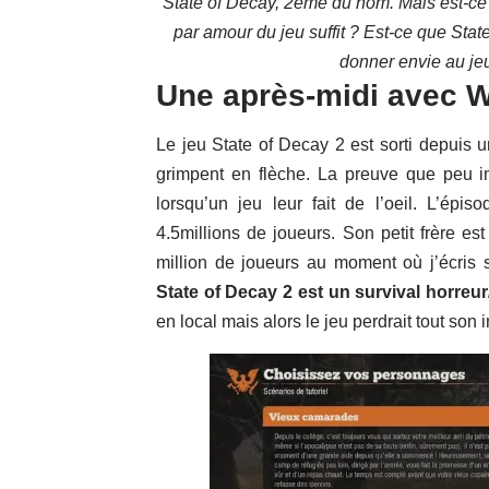
State of Decay, 2ème du nom. Mais est-ce q
par amour du jeu suffit ? Est-ce que Sta
donner envie au je
Une après-midi avec W
Le jeu State of Decay 2 est sorti depuis 
grimpent en flèche. La preuve que peu im
lorsqu’un jeu leur fait de l’oeil. L’épis
4.5millions de joueurs. Son petit frère es
million de joueurs au moment où j’écris 
State of Decay 2 est un survival horreur
en local mais alors le jeu perdrait tout son i