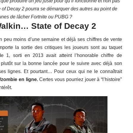
ue produire un jeu juste pour qu’il fonctionne et non pas
te of Decay 2 pourra se démarquer des autres au point de
unes de lâcher Fortnite ou PUBG ?
alkin… State of Decay 2
un peu moins d’une semaine et déjà ses chiffres de vente
porte la sortie des critiques les joueurs sont au taquet
ode 1, sorti en 2013 avait atteint l’honorable chiffre de
t plutôt sur la bonne lancée pour le suivre avec déjà son
ses lignes. Et pourtant… Pour ceux qui ne le connaîtrait
/zombie en ligne.
Certes vous pourriez jouer à “l’histoire”
ntérêt.