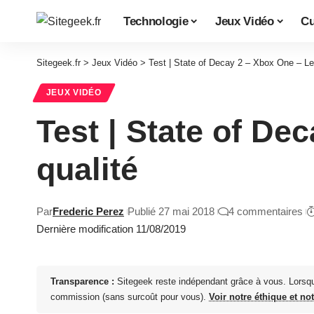
Technologie
Jeux Vidéo
Cu
Sitegeek.fr
>
Jeux Vidéo
>
Test | State of Decay 2 – Xbox One – Le
JEUX VIDÉO
Test | State of De
qualité
Par
Frederic Perez
Publié 27 mai 2018
4 commentaires
Dernière modification 11/08/2019
Transparence :
Sitegeek reste indépendant grâce à vous. Lorsq
commission (sans surcoût pour vous).
Voir notre éthique et no