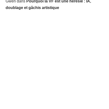
Gwen
dans
Pourquoi la VF est une hérésie : IA,
doublage et gâchis artistique