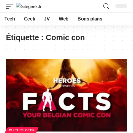
Tech
Geek
JV
Web
Bons plans
Étiquette :
Comic con
CULTURE GEEK