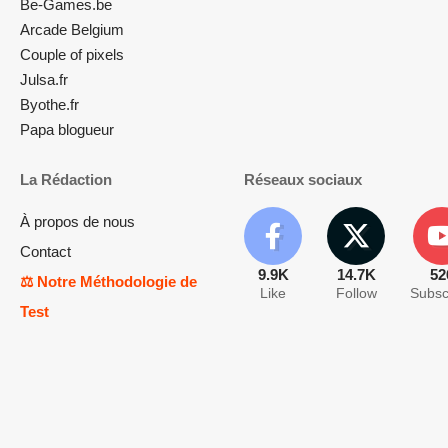
Be-Games.be
Arcade Belgium
Couple of pixels
Julsa.fr
Byothe.fr
Papa blogueur
La Rédaction
Réseaux sociaux
À propos de nous
Contact
9.9K
14.7K
52
⚖️ Notre Méthodologie de
Like
Follow
Subsc
Test