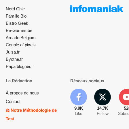
Nerd Chic
Famille Bio
Bistro Geek
Be-Games.be
Arcade Belgium
Couple of pixels
Julsa.fr
Byothe.fr
Papa blogueur
La Rédaction
Réseaux sociaux
À propos de nous
Contact
9.9K
14.7K
52
⚖️ Notre Méthodologie de
Like
Follow
Subsc
Test