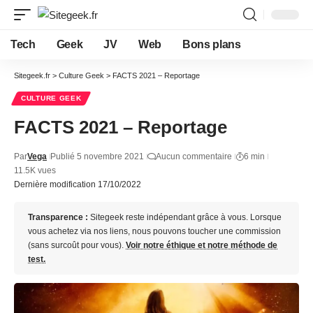
Tech
Geek
JV
Web
Bons plans
Sitegeek.fr
>
Culture Geek
>
FACTS 2021 – Reportage
CULTURE GEEK
FACTS 2021 – Reportage
Par
Vega
Publié 5 novembre 2021
Aucun commentaire
6 min
11.5K vues
Dernière modification 17/10/2022
Transparence :
Sitegeek reste indépendant grâce à vous. Lorsque
vous achetez via nos liens, nous pouvons toucher une commission
(sans surcoût pour vous).
Voir notre éthique et notre méthode de
test.