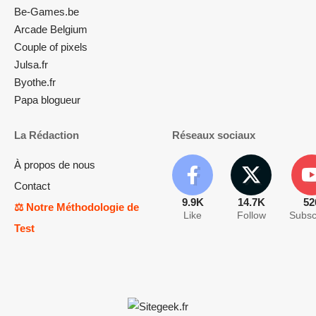
Be-Games.be
Arcade Belgium
Couple of pixels
Julsa.fr
Byothe.fr
Papa blogueur
La Rédaction
Réseaux sociaux
À propos de nous
Contact
9.9K
14.7K
52
⚖️ Notre Méthodologie de
Like
Follow
Subsc
Test