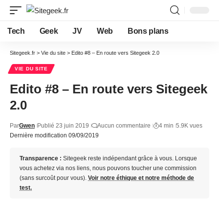
Tech
Geek
JV
Web
Bons plans
Sitegeek.fr
>
Vie du site
>
Edito #8 – En route vers Sitegeek 2.0
VIE DU SITE
Edito #8 – En route vers Sitegeek
2.0
Par
Gwen
Publié 23 juin 2019
Aucun commentaire
4 min
5.9K vues
Dernière modification 09/09/2019
Transparence :
Sitegeek reste indépendant grâce à vous. Lorsque
vous achetez via nos liens, nous pouvons toucher une commission
(sans surcoût pour vous).
Voir notre éthique et notre méthode de
test.