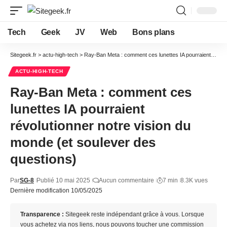
Tech
Geek
JV
Web
Bons plans
Sitegeek.fr
>
actu-high-tech
>
Ray-Ban Meta : comment ces lunettes IA pourraient révolutionner notre vision du monde (et soulever des questions)
ACTU-HIGH-TECH
Ray-Ban Meta : comment ces
lunettes IA pourraient
révolutionner notre vision du
monde (et soulever des
questions)
Par
SG-8
Publié 10 mai 2025
Aucun commentaire
7 min
8.3K vues
Dernière modification 10/05/2025
Transparence :
Sitegeek reste indépendant grâce à vous. Lorsque
vous achetez via nos liens, nous pouvons toucher une commission