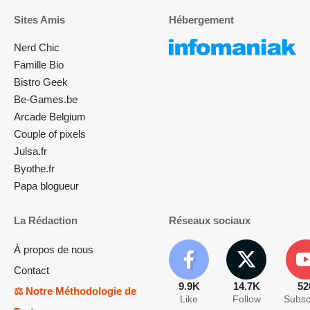
Sites Amis
Hébergement
Nerd Chic
Famille Bio
Bistro Geek
Be-Games.be
Arcade Belgium
Couple of pixels
Julsa.fr
Byothe.fr
Papa blogueur
La Rédaction
Réseaux sociaux
À propos de nous
Contact
9.9K
14.7K
52
⚖️ Notre Méthodologie de
Like
Follow
Subsc