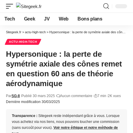
Tech
Geek
JV
Web
Bons plans
Sitegeek.fr
>
actu-high-tech
>
Hypersonique : la perte de symétrie axiale des cônes remet en question 60 ans de théorie aérodynamique
ACTU-HIGH-TECH
Hypersonique : la perte de
symétrie axiale des cônes remet
en question 60 ans de théorie
aérodynamique
Par
SG-8
Publié 30 mars 2025
Aucun commentaire
7 min
2K vues
Dernière modification 30/03/2025
Transparence :
Sitegeek reste indépendant grâce à vous. Lorsque
vous achetez via nos liens, nous pouvons toucher une commission
(sans surcoût pour vous).
Voir notre éthique et notre méthode de