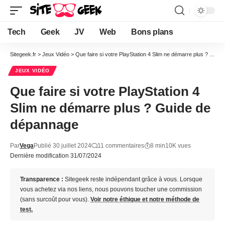
Tech
Geek
JV
Web
Bons plans
Sitegeek.fr
>
Jeux Vidéo
>
Que faire si votre PlayStation 4 Slim ne démarre plus ? Guide de dépannage
JEUX VIDÉO
Que faire si votre PlayStation 4
Slim ne démarre plus ? Guide de
dépannage
Par
Vega
Publié 30 juillet 2024
11 commentaires
8 min
10K vues
Dernière modification 31/07/2024
Transparence :
Sitegeek reste indépendant grâce à vous. Lorsque
vous achetez via nos liens, nous pouvons toucher une commission
(sans surcoût pour vous).
Voir notre éthique et notre méthode de
test.