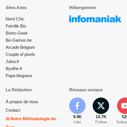
Sites Amis
Hébergement
Nerd Chic
Famille Bio
Bistro Geek
Be-Games.be
Arcade Belgium
Couple of pixels
Julsa.fr
Byothe.fr
Papa blogueur
La Rédaction
Réseaux sociaux
À propos de nous
Contact
9.9K
14.7K
52
⚖️ Notre Méthodologie de
Like
Follow
Subsc