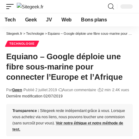
Tech
Geek
JV
Web
Bons plans
Sitegeek.fr
>
Technologie
>
Equiano – Google déploie une fibre sous-marine pour connecter l’Europe et l’Afrique
TECHNOLOGIE
Equiano – Google déploie une
fibre sous-marine pour
connecter l’Europe et l’Afrique
Par
Gwen
Publié 2 juillet 2019
Aucun commentaire
2 min
2.4K vues
Dernière modification 02/07/2019
Transparence :
Sitegeek reste indépendant grâce à vous. Lorsque
vous achetez via nos liens, nous pouvons toucher une commission
(sans surcoût pour vous).
Voir notre éthique et notre méthode de
test.