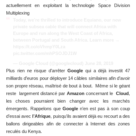
actuellement en exploitant la technologie
Space Division
Multiplexing
Today, we’re thrilled to introduce Equiano, our new
private subsea cable that will connect Africa with
Europe and run along the West Coast of Africa,
between Portugal and South Africa. Learn more →
https://t.co/oVhmpY0Lza
pic.twitter.com/mhPSOJDJ1W
— Google Cloud (@googlecloud)
June 28, 2019
Plus rien ne risque d’arrêter
Google
qui a déjà investit 47
milliards d’euros pour déployer 14 câbles similaires afin d’avoir
son propre réseau, maîtrisé de bout à bout. Même si le géant
reste largement distancé par
Amazon
concernant le
Cloud
,
les choses pourraient bien changer avec les marchés
émergents. Rappelons que
Google
n’en est pas à son coup
d’essai avec
l’Afrique
, puisqu’ils avaient déjà eu
recourt a des
ballons dirigeables
afin de connecter à Internet des zones
reculés du Kenya.