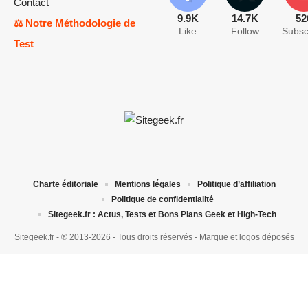
Contact
9.9K
14.7K
52
⚖️ Notre Méthodologie de
Like
Follow
Subsc
Test
Charte éditoriale
Mentions légales
Politique d’affiliation
Politique de confidentialité
Sitegeek.fr : Actus, Tests et Bons Plans Geek et High-Tech
Sitegeek.fr - ® 2013-2026 - Tous droits réservés - Marque et logos déposés