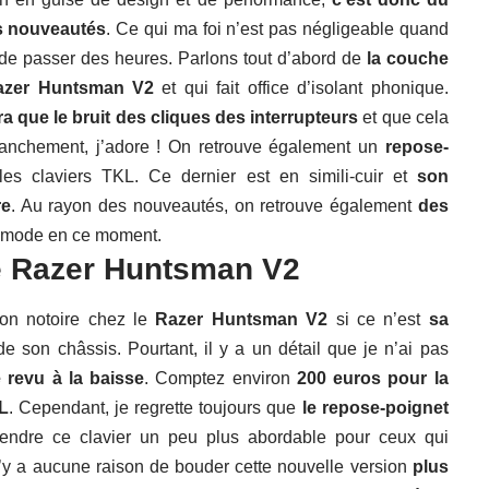
es nouveautés
. Ce qui ma foi n’est pas négligeable quand
 de passer des heures. Parlons tout d’abord de
la couche
azer Huntsman V2
et qui fait office d’isolant phonique.
a que le bruit des cliques des interrupteurs
et que cela
 Franchement, j’adore ! On retrouve également un
repose-
les claviers TKL. Ce dernier est en simili-cuir et
son
re
. Au rayon des nouveautés, on retrouve également
des
la mode en ce moment.
le Razer Huntsman V2
ion notoire chez le
Razer Huntsman V2
si ce n’est
sa
 de son châssis. Pourtant, il y a un détail que je n’ai pas
é revu à la baisse
. Comptez environ
200 euros pour la
L
. Cependant, je regrette toujours que
le repose-poignet
 rendre ce clavier un peu plus abordable pour ceux qui
l n’y a aucune raison de bouder cette nouvelle version
plus