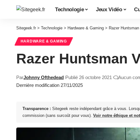
Technologie
Jeux Vidéo
Cu
Sitegeek.fr
>
Technologie
>
Hardware & Gaming
>
Razer Huntsman 
HARDWARE & GAMING
Razer Huntsman V2
Par
Johnny Ofthedead
Publié 26 octobre 2021
Aucun com
Dernière modification 27/11/2025
Transparence :
Sitegeek reste indépendant grâce à vous. Lorsq
commission (sans surcoût pour vous).
Voir notre éthique et no