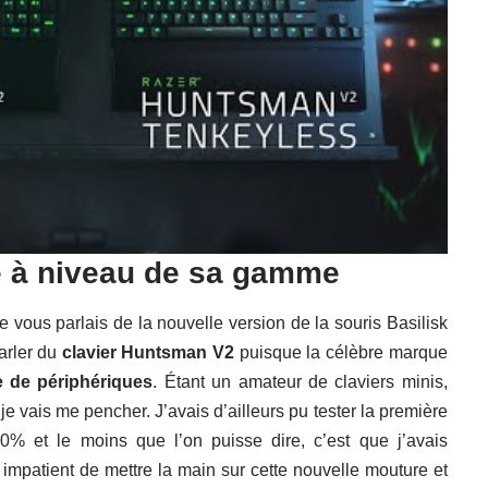
e à niveau de sa gamme
 vous parlais de la nouvelle version de la souris
Basilisk
parler du
clavier Huntsman V2
puisque la célèbre marque
 de périphériques
. Étant un amateur de claviers minis,
je vais me pencher. J’avais d’ailleurs pu tester la première
60%
et le moins que l’on puisse dire, c’est que j’avais
 impatient de mettre la main sur cette nouvelle mouture et