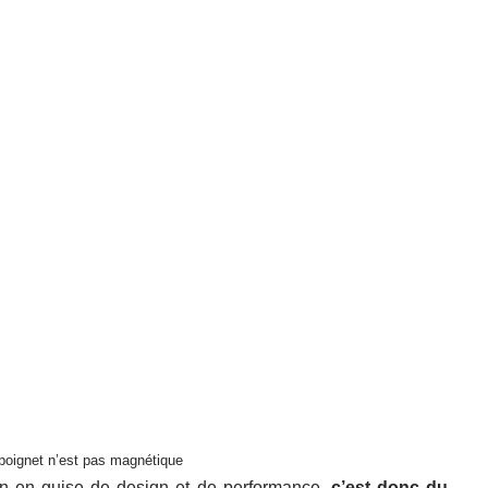
-poignet n’est pas magnétique
on en guise de design et de performance,
c’est donc du