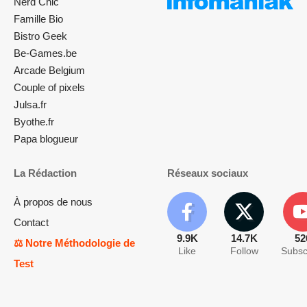
Nerd Chic
Famille Bio
Bistro Geek
Be-Games.be
Arcade Belgium
Couple of pixels
Julsa.fr
Byothe.fr
Papa blogueur
La Rédaction
Réseaux sociaux
À propos de nous
Contact
9.9K
14.7K
52
⚖️ Notre Méthodologie de
Like
Follow
Subsc
Test