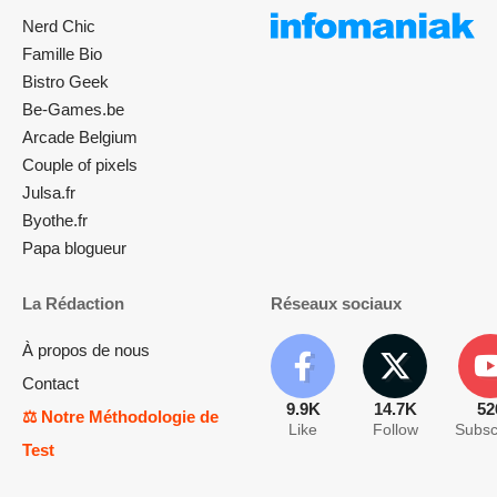
Nerd Chic
Famille Bio
Bistro Geek
Be-Games.be
Arcade Belgium
Couple of pixels
Julsa.fr
Byothe.fr
Papa blogueur
La Rédaction
Réseaux sociaux
À propos de nous
Contact
9.9K
14.7K
52
⚖️ Notre Méthodologie de
Like
Follow
Subsc
Test