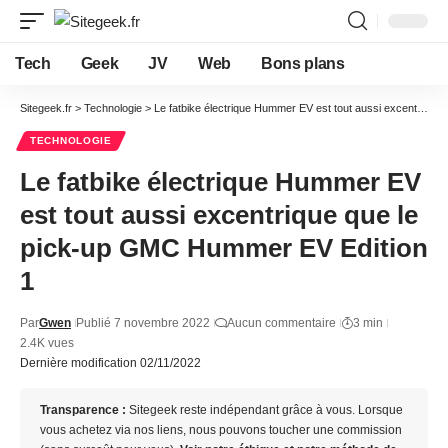
Tech
Geek
JV
Web
Bons plans
Sitegeek.fr
>
Technologie
>
Le fatbike électrique Hummer EV est tout aussi excentrique que le pick-up GMC Hummer EV Edition 1
TECHNOLOGIE
Le fatbike électrique Hummer EV
est tout aussi excentrique que le
pick-up GMC Hummer EV Edition
1
Par
Gwen
Publié 7 novembre 2022
Aucun commentaire
3 min
2.4K vues
Dernière modification 02/11/2022
Transparence :
Sitegeek reste indépendant grâce à vous. Lorsque
vous achetez via nos liens, nous pouvons toucher une commission