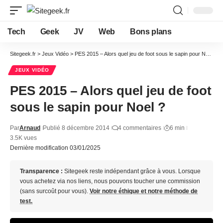
Tech
Geek
JV
Web
Bons plans
Sitegeek.fr
>
Jeux Vidéo
>
PES 2015 – Alors quel jeu de foot sous le sapin pour Noel ?
JEUX VIDÉO
PES 2015 – Alors quel jeu de foot
sous le sapin pour Noel ?
Par
Arnaud
Publié 8 décembre 2014
4 commentaires
6 min
3.5K vues
Dernière modification 03/01/2025
Transparence :
Sitegeek reste indépendant grâce à vous. Lorsque
vous achetez via nos liens, nous pouvons toucher une commission
(sans surcoût pour vous).
Voir notre éthique et notre méthode de
test.