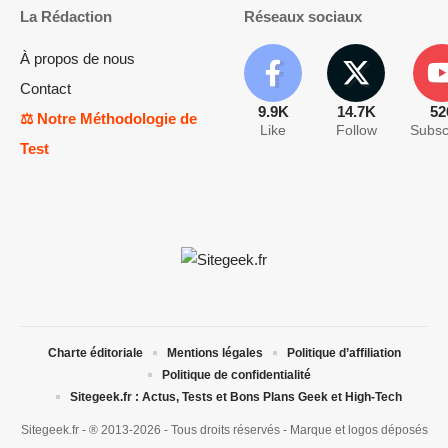
La Rédaction
Réseaux sociaux
À propos de nous
Contact
9.9K
14.7K
52
⚖️ Notre Méthodologie de
Like
Follow
Subsc
Test
Charte éditoriale
Mentions légales
Politique d’affiliation
Politique de confidentialité
Sitegeek.fr : Actus, Tests et Bons Plans Geek et High-Tech
Sitegeek.fr - ® 2013-2026 - Tous droits réservés - Marque et logos déposés