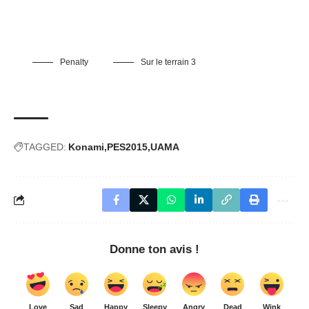
Penalty
Sur le terrain 3
TAGGED:
Konami
PES2015
UAMA
Donne ton avis !
Love
Sad
Happy
Sleepy
Angry
Dead
Wink