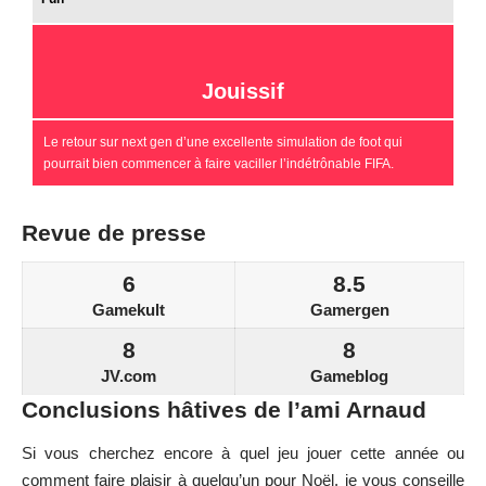
Jouissif
Le retour sur next gen d’une excellente simulation de foot qui
pourrait bien commencer à faire vaciller l’indétrônable FIFA.
Revue de presse
6
8.5
Gamekult
Gamergen
8
8
JV.com
Gameblog
Conclusions hâtives de l’ami Arnaud
Si vous cherchez encore à quel jeu jouer cette année ou
comment faire plaisir à quelqu’un pour Noël, je vous conseille